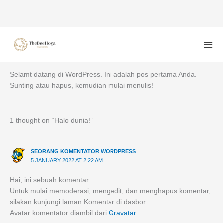
Skip
to
content
Halo dunia!
1 Comment
/
Tak Berkategori
/ By
superadmin
Selamt datang di WordPress. Ini adalah pos pertama Anda.
Sunting atau hapus, kemudian mulai menulis!
1 thought on “Halo dunia!”
SEORANG KOMENTATOR WORDPRESS
5 JANUARY 2022 AT 2:22 AM
Hai, ini sebuah komentar.
Untuk mulai memoderasi, mengedit, dan menghapus komentar,
silakan kunjungi laman Komentar di dasbor.
Avatar komentator diambil dari
Gravatar
.