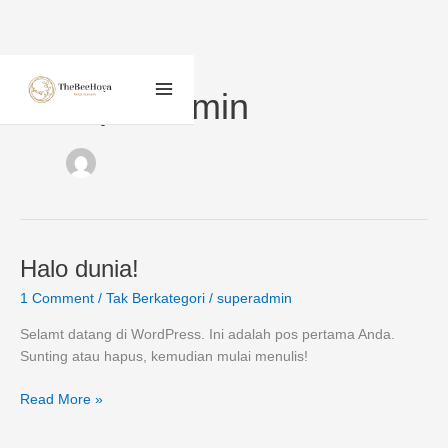
Skip
to
content
superadmin
Halo
Halo dunia!
dunia!
1 Comment
/
Tak Berkategori
/
superadmin
Selamt datang di WordPress. Ini adalah pos pertama Anda.
Sunting atau hapus, kemudian mulai menulis!
Read More »